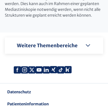
werden. Dies kann auch im Rahmen einer geplanten
Mediastiniskopie notwendig werden, wenn nicht alle
Strukturen wie geplant erreicht werden können.
Weitere Themenbereiche
Xing
Kununu
Facebook
Instagram
X
YouTube
LinkedIn
Tiktok
(Twitter)
Datenschutz
Patienteninformation