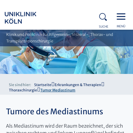
MENÜ
SUCHE
Klinik und Poliklinik für Allgemein-, Viszeral-, Thorax- und
Transplantationschirurgie
Sie sind hier:
Startseite
Erkrankungen & Therapien
Thoraxchirurgie
Tumor Mediastinum
Tumore des Mediastinums
Als Mediastinum wird der Raum bezeichnet, der sich