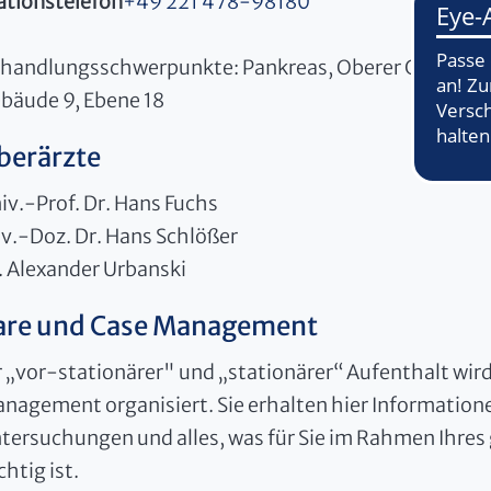
ationstelefon
+49 221 478-98180
handlungsschwerpunkte: Pankreas, Oberer Gastrointe
bäude 9, Ebene 18
berärzte
iv.-Prof. Dr. Hans Fuchs
iv.-Doz. Dr. Hans Schlößer
. Alexander Urbanski
are und Case Management
r „vor-stationärer" und „stationärer“ Aufenthalt wir
nagement organisiert. Sie erhalten hier Informati
tersuchungen und alles, was für Sie im Rahmen Ihres
chtig ist.