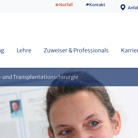
Notfall
Kontakt
Anfa
Direktorin & Team
Therapiekonzepte Refluxkrankheit
ng
Lehre
Zuweiser & Professionals
Karrie
x- und Transplantationschirurgie