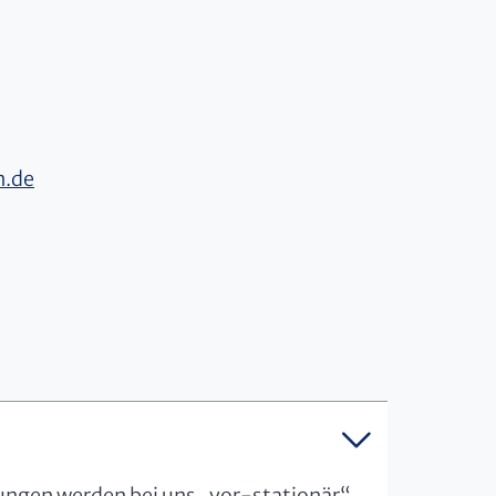
n.de
ungen werden bei uns „vor-stationär“