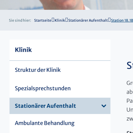
Sie sind hier:
Startseite
Klinik
Stationärer Aufenthalt
Station 18.1
Klinik
S
Struktur der Klinik
Gr
Spezialsprechstunden
ab
Pa
Stationärer Aufenthalt
Un
zw
Ambulante Behandlung