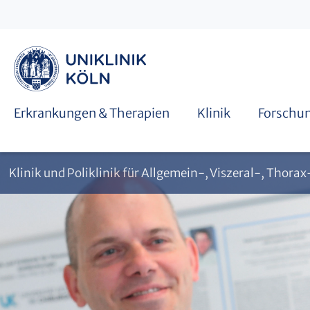
Doktorarbeiten
Ambulante Behandlung
Blockpraktikum
Therapiekonzepte Magen- & Speiseröhrenkrebs
Erkrankungen & Therapien
Klinik
Forschu
Klinik und Poliklinik für Allgemein-, Viszeral-, Thora