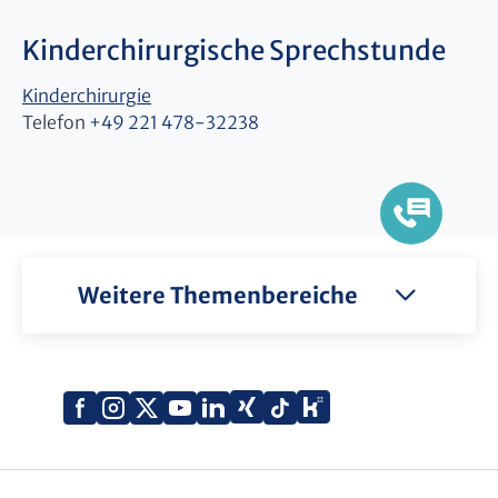
Kinderchirurgische Sprechstunde
Kinderchirurgie
Telefon
+49 221 478-32238
Weitere Themenbereiche
Xing
Kununu
Facebook
Instagram
X
YouTube
LinkedIn
Tiktok
(Twitter)