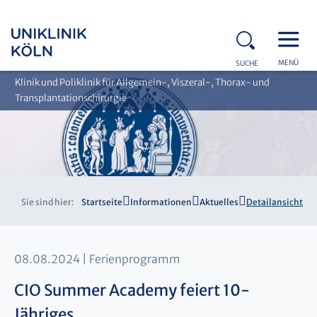
MENÜ
SUCHE
Klinik und Poliklinik für Allgemein-, Viszeral-, Thorax- und
Transplantationschirurgie
Sie sind hier:
Startseite
Informationen
Aktuelles
Detailansicht
08.08.2024
Ferienprogramm
CIO Summer Academy feiert 10-
Jähriges